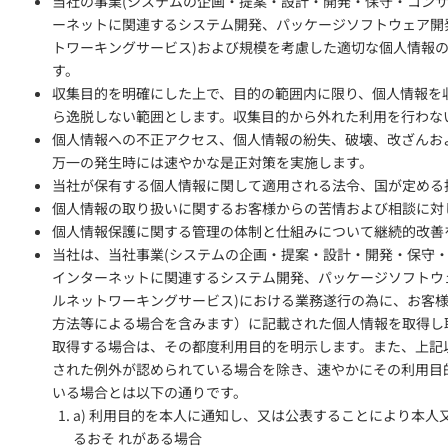
当社の事業(システムの企画・提案・設計・開発・保守・コン
ーネットに関連するシステム開発、パッケージソフトウェア開
トワーキングサービス)および規模を考慮した適切な個人情報
す。
収集目的を明確にした上で、目的の範囲内に限り、個人情報を
ら逸脱しない範囲とします。収集目的から外れた利用を行わな
個人情報への不正アクセス、個人情報の紛失、破壊、改ざんお
万一の発生時には速やかな是正対策を実施します。
当社が保有する個人情報に関して適用される法令、国が定める
個人情報の取り扱いに関するお客様からの苦情および相談に対
個人情報保護に関する管理の体制と仕組みについて継続的改善
当社は、当社事業(システムの企画・提案・設計・開発・保守
インターネットに関連するシステム開発、パッケージソフトウ
ルネットワーキングサービス)における業務遂行の為に、お客
方法等による場合を含みます）に記載された個人情報を取得し
取得する場合は、その都度利用目的を明示します。また、上記
された例外が認められている場合を除き、速やかにその利用目
いる場合とは以下の通りです。
a) 利用目的を本人に通知し、又は公表することにより本
るおそ れがある場合